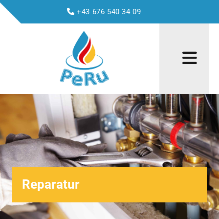
+43 676 540 34 09

Reparatur